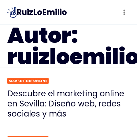
Saltar
RuizLoEmilio
al
contenido
Autor:
ruizloemili
MARKETING ONLINE
Descubre el marketing online
en Sevilla: Diseño web, redes
sociales y más