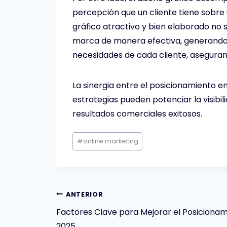
percepción que un cliente tiene sobre 
gráfico atractivo y bien elaborado no s
marca de manera efectiva, generando c
necesidades de cada cliente, aseguran
La sinergia entre el posicionamiento en
estrategias pueden potenciar la visibi
resultados comerciales exitosos.
Etiquetas
#
online marketing
de
la
entrada:
Navegación
ANTERIOR
Factores Clave para Mejorar el Posicionam
2025