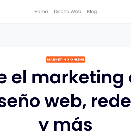
Home
Diseño Web
Blog
MARKETING ONLINE
 el marketing 
iseño web, red
y más